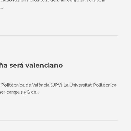
niciado los primeros test de una red 5G universitaria
..
ña será valenciano
 Politècnica de València (UPV) La Universitat Politècnica
mer campus 5G de...