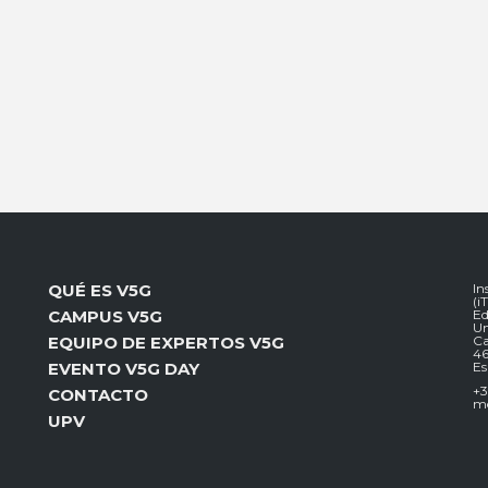
QUÉ ES V5G
In
(i
CAMPUS V5G
Ed
Un
EQUIPO DE EXPERTOS V5G
Ca
46
EVENTO V5G DAY
E
+3
CONTACTO
mc
UPV