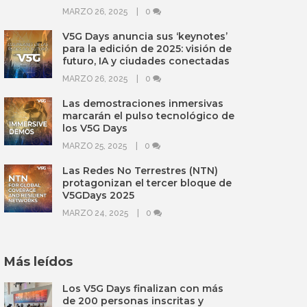
MARZO 26, 2025
0
V5G Days anuncia sus ‘keynotes’
para la edición de 2025: visión de
futuro, IA y ciudades conectadas
MARZO 26, 2025
0
Las demostraciones inmersivas
marcarán el pulso tecnológico de
los V5G Days
MARZO 25, 2025
0
Las Redes No Terrestres (NTN)
protagonizan el tercer bloque de
V5GDays 2025
MARZO 24, 2025
0
Más leídos
Los V5G Days finalizan con más
de 200 personas inscritas y