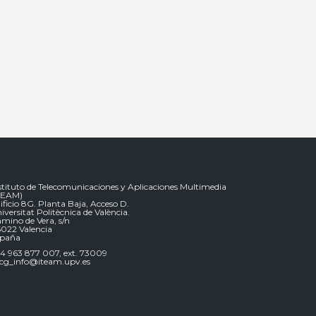
stituto de Telecomunicaciones y Aplicaciones Multimedia
TEAM)
ificio 8G. Planta Baja, Acceso D.
iversitat Politècnica de València.
mino de Vera, s/n
022 Valencia
spaña
4 963 877 007, ext. 73009
g_info@iteam.upv.es