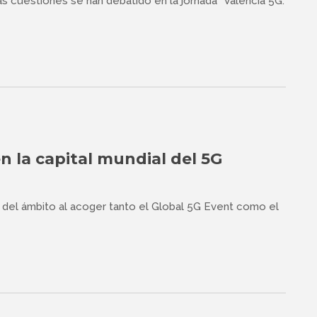
 cuestiones se han debatido en la jornada “València 5G.
n la capital mundial del 5G
l del ámbito al acoger tanto el Global 5G Event como el