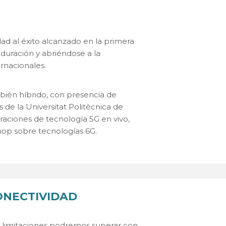
ad al éxito alcanzado en la primera
 duración y abriéndose a la
ernacionales.
bién híbrido, con presencia de
 de la Universitat Politècnica de
aciones de tecnología 5G en vivo,
hop sobre tecnologías 6G.
CONECTIVIDAD
é limitaciones podremos superar con