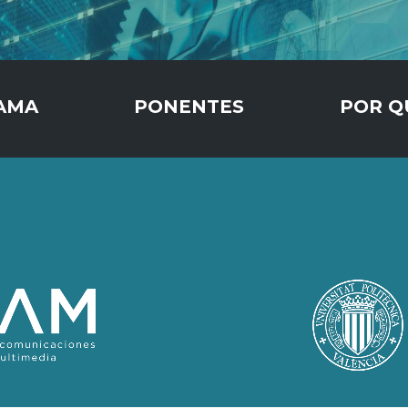
AMA
PONENTES
POR Q