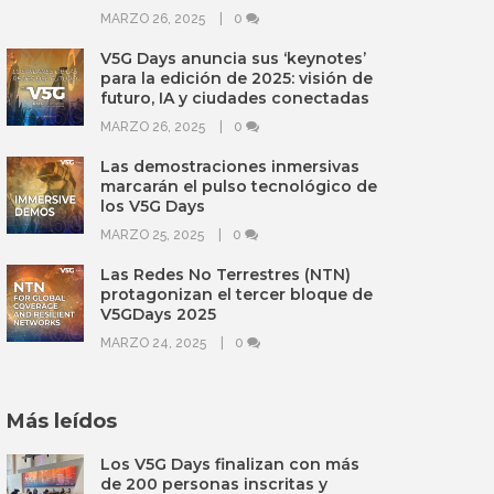
MARZO 26, 2025
0
V5G Days anuncia sus ‘keynotes’
para la edición de 2025: visión de
futuro, IA y ciudades conectadas
MARZO 26, 2025
0
Las demostraciones inmersivas
marcarán el pulso tecnológico de
los V5G Days
MARZO 25, 2025
0
Las Redes No Terrestres (NTN)
protagonizan el tercer bloque de
V5GDays 2025
MARZO 24, 2025
0
Más leídos
Los V5G Days finalizan con más
de 200 personas inscritas y