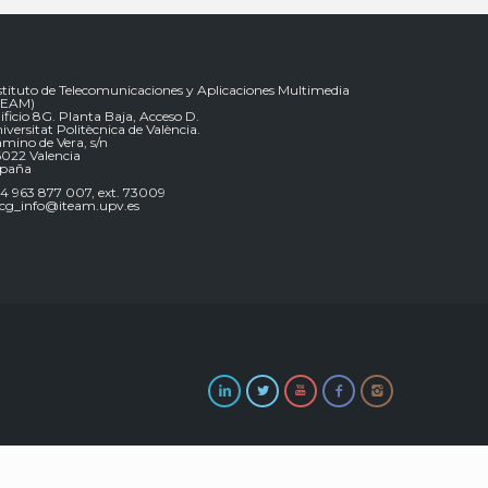
stituto de Telecomunicaciones y Aplicaciones Multimedia
TEAM)
ificio 8G. Planta Baja, Acceso D.
iversitat Politècnica de València.
mino de Vera, s/n
022 Valencia
spaña
4 963 877 007, ext. 73009
g_info@iteam.upv.es