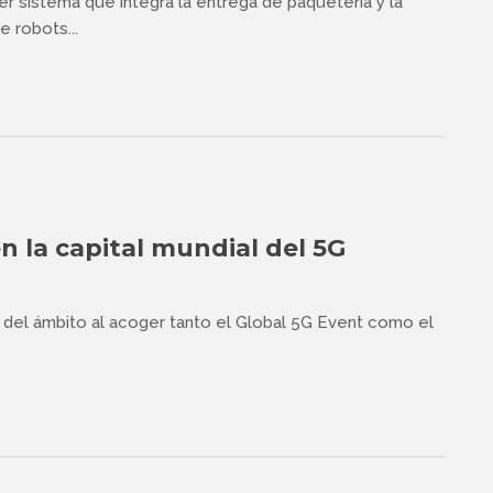
r sistema que integra la entrega de paquetería y la
 robots...
n la capital mundial del 5G
l del ámbito al acoger tanto el Global 5G Event como el