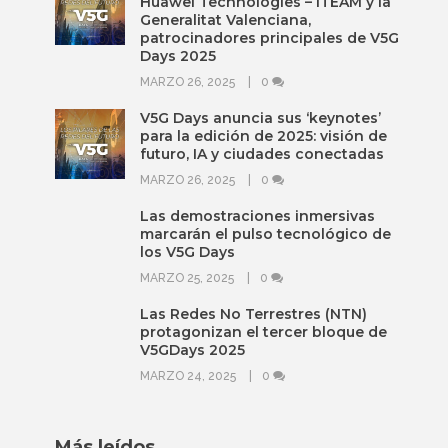
Huawei Technologies – iTEAM y la
Generalitat Valenciana,
patrocinadores principales de V5G
Days 2025
MARZO 26, 2025
0
V5G Days anuncia sus ‘keynotes’
para la edición de 2025: visión de
futuro, IA y ciudades conectadas
MARZO 26, 2025
0
Las demostraciones inmersivas
marcarán el pulso tecnológico de
los V5G Days
MARZO 25, 2025
0
Las Redes No Terrestres (NTN)
protagonizan el tercer bloque de
V5GDays 2025
MARZO 24, 2025
0
Más leídos