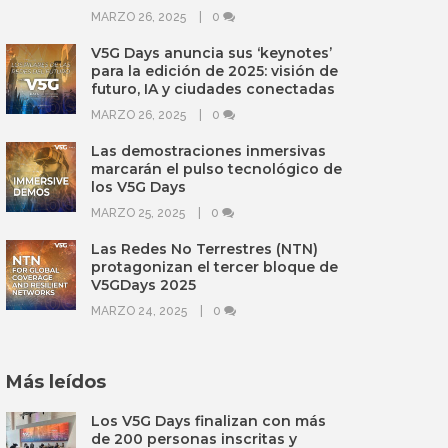
MARZO 26, 2025
0
V5G Days anuncia sus ‘keynotes’
para la edición de 2025: visión de
futuro, IA y ciudades conectadas
MARZO 26, 2025
0
Las demostraciones inmersivas
marcarán el pulso tecnológico de
los V5G Days
MARZO 25, 2025
0
Las Redes No Terrestres (NTN)
protagonizan el tercer bloque de
V5GDays 2025
MARZO 24, 2025
0
Más leídos
Los V5G Days finalizan con más
de 200 personas inscritas y