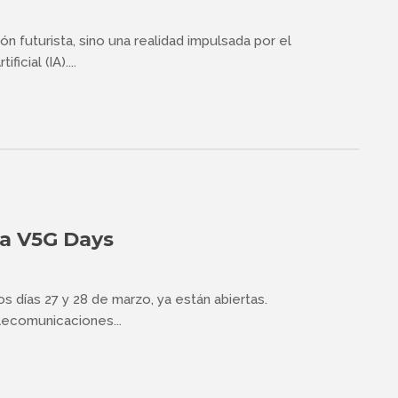
ón futurista, sino una realidad impulsada por el
icial (IA)....
ra V5G Days
os días 27 y 28 de marzo, ya están abiertas.
lecomunicaciones...