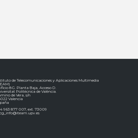
stituto de Telecomunicaciones y Aplicaciones Multimedia
TEAM)
ificio 8G. Planta Baja, Acceso D.
iversitat Politècnica de València.
mino de Vera, s/n
022 Valencia
spaña
4 963 877 007, ext. 73009
g_info@iteam.upv.es