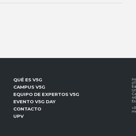
QUÉ ES V5G
In
(i
CAMPUS V5G
Ed
Un
EQUIPO DE EXPERTOS V5G
Ca
46
EVENTO V5G DAY
E
+3
CONTACTO
mc
UPV