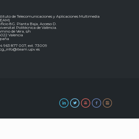
stituto de Telecomunicaciones y Aplicaciones Multimedia
TEAM)
ificio 8G. Planta Baja, Acceso D.
iversitat Politècnica de València.
mino de Vera, s/n
022 Valencia
spaña
4 963 877 007, ext. 73009
g_info@iteam.upv.es